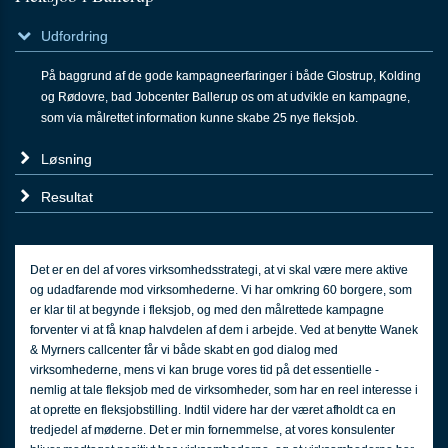
til
arrangementer
Udfordring
2.5:
Job
i
På baggrund af de gode kampagneerfaringer i både Glostrup, Kolding
callcentret
og Rødovre, bad Jobcenter Ballerup os om at udvikle en kampagne,
3.0:
For
som via målrettet information kunne skabe 25 nye fleksjob.
Jobcentre
3.1:
Virksomhedsindsatsen
Løsning
3.2:
Analyse
&
Resultat
strategi
3.3:
Blanketsystemer
3.4:
Brugerundersøgelse
Det er en del af vores virksomhedsstrategi, at vi skal være mere aktive
3.5:
EasyMail
og udadfarende mod virksomhederne. Vi har omkring 60 borgere, som
–
er klar til at begynde i fleksjob, og med den målrettede kampagne
Nyhedsbrev
forventer vi at få knap halvdelen af dem i arbejde. Ved at benytte Wanek
3.6:
Indsats
& Myrners callcenter får vi både skabt en god dialog med
mod
virksomhederne, mens vi kan bruge vores tid på det essentielle -
sygefravær
nemlig at tale fleksjob med de virksomheder, som har en reel interesse i
3.7:
Kampagner
at oprette en fleksjobstilling. Indtil videre har der været afholdt ca en
3.8:
Mødebooking
tredjedel af møderne. Det er min fornemmelse, at vores konsulenter
3.9:
Stærkere