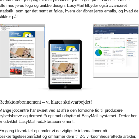
alle med jeres logo og unikke design. EasyMail tilbyder også avanceret
statistik, som gør det nemt at følge, hvem der åbner jeres emails, og hvad de
klikker på!
Redaktørabonnement – vi klarer skrivearbejdet!
Mange jobcentre har svært ved at afse den fornødne tid til producere
nyhedsbreve og dermed få optimal udbytte af EasyMail systemet. Derfor har
vi udviklet EasyMail redaktørabonnement.
En gang i kvartalet opsamler vi de vigtigste informationer på
beskæftigelsesområdet og omformer dem til 2-3 virksomhedsrettede artikler,