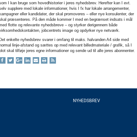
som I kan bruge som hovedhistorier i jeres nyhedsbrev. Herefter kan I evt.
selv supplere med lokale informationer, hvis I fx har lokale arrangementer,
kampagner eller kandidater, der skal promoveres – eller nye konsulenter, der
skal præsenteres. På den måde kommer I med en begrænset indsats i mål
med flotte og relevante nyhedsbreve – og styrker derigennem både
virksomhedskontakten, jobcentrets image og opdyrker nye netværk.
Det enkelte nyhedsbrev svarer i omfang til maks. halvanden A4 side med
normal linje-afstand og sættes op med relevant billedmateriale / grafik, så I
blot skal tilføje jeres egne informationer og sende ud til alle jeres abonnenter.
Nyhedsbrev
NYHEDSBREV