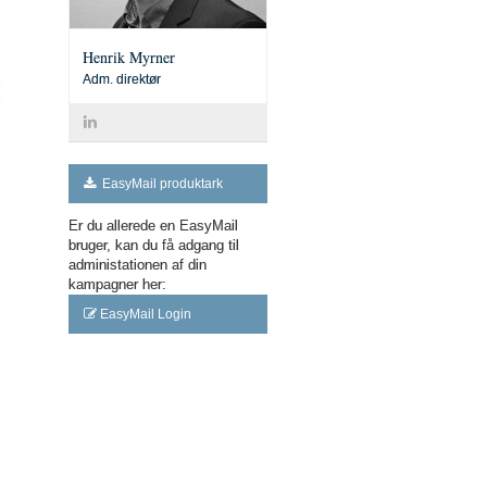
Henrik Myrner
Adm. direktør
Tlf.:
40 86 22 53
henrik@wanek-myrner.dk
EasyMail produktark
Er du allerede en EasyMail
bruger, kan du få adgang til
administationen af din
kampagner her:
EasyMail Login