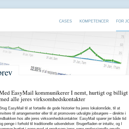
10.0:
9.0:
8.0:
CASES
KOMPETENCER
FOR J
brev
Med EasyMail kommunikerer I nemt, hurtigt og billigt
med alle jeres virksomhedskontakter
Brug EasyMail til at fortælle de gode historier fra jeres lokalområde, til at
invitere til arrangementer eller til at promovere udvalgte jobsøgere – direkte i
indbakken hos alle jeres virksomhedskontakter. EasyMail sparer jer både tid
og penge i forhold til traditionelle udsendelser. Brugerfladen er intuitiv, og I
kommer hurtigt i gang med at producere jeres egne professionelle emails –