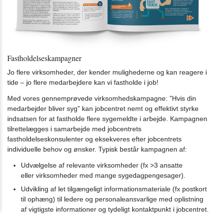
konsulenter
(seminar)
3.10:
Virksomhedsbesøg
3.11:
Virksomhedsmappen
3.12:
Website
Fastholdelseskampagner
for
jobcentret
Jo flere virksomheder, der kender mulighederne og kan reagere i
3.13:
Borgerindsatsen
tide – jo flere medarbejdere kan vi fastholde i job!
3.14:
Brugerundersøgelse
Med vores gennemprøvede virksomhedskampagne: ”Hvis din
3.15:
Indsats
medarbejder bliver syg” kan jobcentret nemt og effektivt styrke
mod
indsatsen for at fastholde flere sygemeldte i arbejde. Kampagnen
sygefravær
tilrettelægges i samarbejde med jobcentrets
3.16:
Jobsøgning
fastholdelseskonsulenter og eksekveres efter jobcentrets
3.17:
Ret-
individuelle behov og ønsker. Typisk består kampagnen af:
og-
pligt
Udvælgelse af relevante virksomheder (fx >3 ansatte
information
eller virksomheder med mange sygedagpengesager).
3.18:
Lægedialog
Udvikling af let tilgængeligt informationsmateriale (fx postkort
4.0:
Kompetencer
til ophæng) til ledere og personaleansvarlige med oplistning
4.1:
Analyse
af vigtigste informationer og tydeligt kontaktpunkt i jobcentret.
&