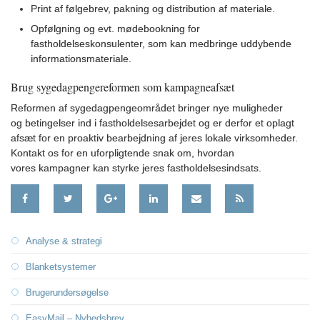
strategi
Print af følgebrev, pakning og distribution af materiale.
4.2:
Design
Opfølgning og evt. mødebookning for
&
fastholdelseskonsulenter, som kan medbringe uddybende
identitet.
informationsmateriale.
4.3:
Dialogmarkedsføring
4.4:
Digital
Brug sygedagpengereformen som kampagneafsæt
kommunikation
Reformen af sygedagpengeområdet bringer nye muligheder
4.5:
Events
og betingelser ind i fastholdelsesarbejdet og er derfor et oplagt
4.6:
Film
afsæt for en proaktiv bearbejdning af jeres lokale virksomheder.
4.7:
Kampagner
Kontakt os for en uforpligtende snak om, hvordan
4.8:
Public
vores kampagner kan styrke jeres fastholdelsesindsats.
Relations
4.9:
Tekst
5.0:
Cases
13.2:
Analyse & strategi
13.3:
Blanketsystemer
13.4:
Brugerundersøgelse
13.5:
EasyMail – Nyhedsbrev