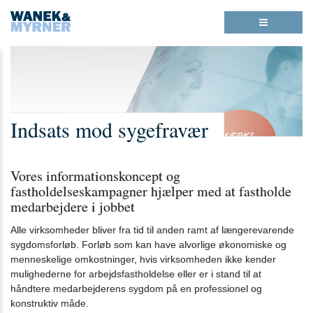
1.0:
Spring
Vend
Gå
Om
menu
tilbage
til
os
1.1:
over
til
vores
Nyhedsbrev
1.2:
og
forsiden
guide
Kontakt
gå
for
os
1.3:
til
tilgængelighed
Vision
indhold
&
mission
Indsats mod sygefravær
1.4:
Phoner/mødebooker
søges
til
studie/fritidsjob
Vores informationskoncept og
2.0:
Callcenter
fastholdelseskampagner hjælper med at fastholde
2.1:
Mødebooking
medarbejdere i jobbet
2.2:
E-
mail
Alle virksomheder bliver fra tid til anden ramt af længerevarende
tilladelser
sygdomsforløb. Forløb som kan have alvorlige økonomiske og
2.3:
Undersøgelser
menneskelige omkostninger, hvis virksomheden ikke kender
og
mulighederne for arbejdsfastholdelse eller er i stand til at
analyse
håndtere medarbejderens sygdom på en professionel og
2.4:
Tilmeldinger
konstruktiv måde.