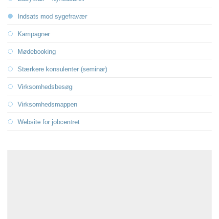
13.6:
Indsats mod sygefravær
13.7:
Kampagner
13.8:
Mødebooking
13.9:
Stærkere konsulenter (seminar)
13.10:
Virksomhedsbesøg
13.11:
Virksomhedsmappen
13.12:
Website for jobcentret