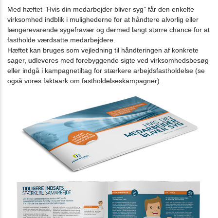
til
Med hæftet ”Hvis din medarbejder bliver syg” får den enkelte
arrangementer
virksomhed indblik i mulighederne for at håndtere alvorlig eller
2.5:
Job
længerevarende sygefravær og dermed langt større chance for at
i
fastholde værdsatte medarbejdere.
callcentret
Hæftet kan bruges som vejledning til håndteringen af konkrete
3.0:
For
sager, udleveres med forebyggende sigte ved virksomhedsbesøg
Jobcentre
eller indgå i kampagnetiltag for stærkere arbejdsfastholdelse (se
3.1:
Virksomhedsindsatsen
også vores faktaark om fastholdelseskampagner).
3.2:
Analyse
&
strategi
3.3:
Blanketsystemer
3.4:
Brugerundersøgelse
3.5:
EasyMail
–
Nyhedsbrev
3.6:
Indsats
mod
sygefravær
3.7:
Kampagner
3.8:
Mødebooking
3.9:
Stærkere