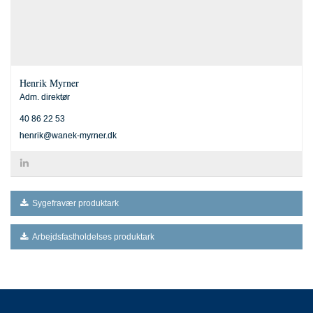
Henrik Myrner
Adm. direktør
Tlf.:
40 86 22 53
henrik@wanek-myrner.dk
Sygefravær produktark
Arbejdsfastholdelses produktark