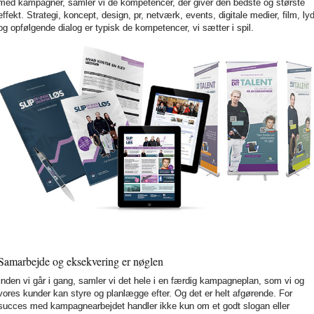
med kampagner, samler vi de kompetencer, der giver den bedste og største
effekt. Strategi, koncept, design, pr, netværk, events, digitale medier, film, ly
og opfølgende dialog er typisk de kompetencer, vi sætter i spil.
Samarbejde og eksekvering er nøglen
Inden vi går i gang, samler vi det hele i en færdig kampagneplan, som vi og
vores kunder kan styre og planlægge efter. Og det er helt afgørende. For
succes med kampagnearbejdet handler ikke kun om et godt slogan eller