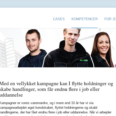
10.0:
9.0:
8.0:
CASES
KOMPETENCER
FOR J
Med en vellykket kampagne kan I flytte holdninger og
skabe handlinger, som får endnu flere i job eller
uddannelse
Kampagner er vores varemærke, og i mere end 10 år har vi via
kampagnearbejdet øget kendskabet, flyttet holdningerne og skabt
handlingerne, der har fået endnu flere i job eller uddannelse. Når vi arbejder