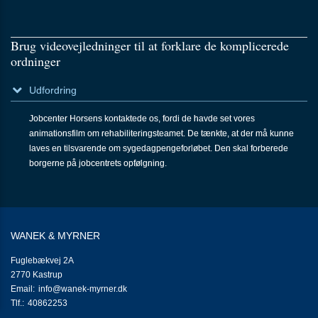
konsulenter
(seminar)
3.10:
Virksomhedsbesøg
Brug video­­­vejledninger til at for­klare de kompli­­­cerede
3.11:
Virksomhedsmappen
ordninger
3.12:
Website
for
Udfordring
jobcentret
3.13:
Borgerindsatsen
Jobcenter Horsens kontaktede os, fordi de havde set vores
3.14:
Brugerundersøgelse
animationsfilm om rehabiliteringsteamet. De tænkte, at der må kunne
3.15:
Indsats
laves en tilsvarende om sygedagpengeforløbet. Den skal forberede
mod
borgerne på jobcentrets opfølgning.
sygefravær
3.16:
Jobsøgning
3.17:
Ret-
og-
pligt
WANEK & MYRNER
information
Adresse:
Fuglebækvej 2A
3.18:
Lægedialog
Adresse:
2770
Kastrup
4.0:
Kompetencer
Send
info@wanek-myrner.dk
4.1:
Analyse
Tlf.:
email:
40862253
&