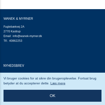
til
arrangementer
2.5:
Job
i
WANEK & MYRNER
callcentret
3.0:
For
Adresse:
Fuglebækvej 2A
Jobcentre
Adresse:
2770
Kastrup
3.1:
Virksomhedsindsatsen
Send
info@wanek-myrner.dk
3.2:
Analyse
Tlf.:
email:
40862253
&
strategi
3.3:
Blanketsystemer
3.4:
Nyhedsbrev
Brugerundersøgelse
3.5:
EasyMail
NYHEDSBREV
–
Nyhedsbrev
Vi bruger cookies for at sikre din brugeroplevelse. Fortsat brug
3.6:
Indsats
betyder at du accepterer dette.
Læs mere
mod
sygefravær
3.7:
Kampagner
OK
Wanek & Myrner © Copyright 2013 - 2026
3.8:
Mødebooking
3.9:
Stærkere