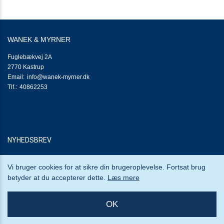
til
arrangementer
2.5:
Job
i
WANEK & MYRNER
callcentret
3.0:
For
Adresse:
Fuglebækvej 2A
Jobcentre
Adresse:
2770
Kastrup
3.1:
Virksomhedsindsatsen
Send
info@wanek-myrner.dk
3.2:
Analyse
Tlf.:
email:
40862253
&
strategi
3.3:
Blanketsystemer
3.4:
Nyhedsbrev
Brugerundersøgelse
3.5:
EasyMail
NYHEDSBREV
–
Nyhedsbrev
Vi bruger cookies for at sikre din brugeroplevelse. Fortsat brug
3.6:
Indsats
betyder at du accepterer dette.
Læs mere
mod
sygefravær
3.7:
Kampagner
OK
Wanek & Myrner © Copyright 2013 - 2026
3.8:
Mødebooking
3.9:
Stærkere