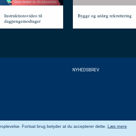
Instruktionsvideo til
Bygge og anlæg rekruttering
dagpengemodtager
DIGITAL_KOMMUNIKATION
FILM_OG_LYD
Nyhedsbrev
NYHEDSBREV
eroplevelse. Fortsat brug betyder at du accepterer dette.
Læs mere