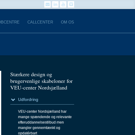
Gå
Gå
Gå
Gå
til:
til:
til:
til:
Email
LinkedIn
YouTube
Vimeo
7.0:
6.0:
OBCENTRE
CALLCENTER
OM OS
Stærkere design og
brugervenlige skabeloner for
VEU-center Nordsjælland
Udfordring
VEU-center Nordsjælland har
mange spændende og relevante
efteruddannelsestilbud men
mangler gennemtænkt og
opdatérbart